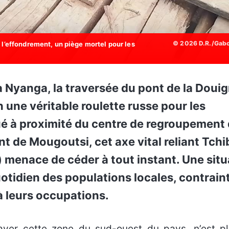
© 2026 D.R./Gab
 l’effondrement, un piège mortel pour les
 une véritable roulette russe pour les
ué à proximité du centre de regroupement
 de Mougoutsi, cet axe vital reliant Tch
) menace de céder à tout instant. Une situ
uotidien des populations locales, contrain
à leurs occupations.