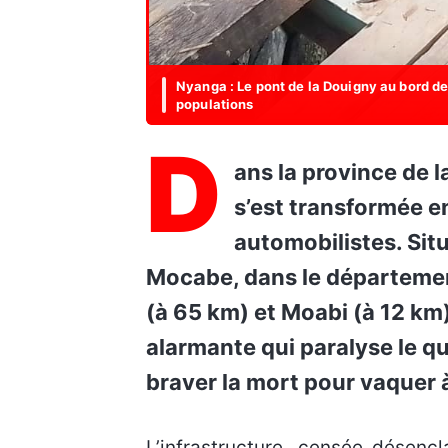
Nyanga : Le pont de la Douigny au bord de
populations
D
ans la province de la Nyanga, la traversée du pont de la Douigny
s’est transformée en
automobilistes. Sit
Mocabe, dans le département
(à 65 km) et Moabi (à 12 km
alarmante qui paralyse le q
braver la mort pour vaquer 
L’infrastructure, censée désenclaver cette zone du sud-ouest du pays, n’est plus que