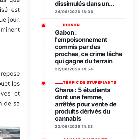
dissimulés dans un...
isé est
24/06/2026 18:06
e jour,
POISON
imminent
Gabon :
l'empoisonnement
commis par des
proches, ce crime lâche
qui gagne du terrain
22/06/2026 14:54
 repose
ouet les
TRAFIC DE STUPÉFIANTS
Ghana : 5 étudiants
ives et
dont une femme,
n de sa
arrêtés pour vente de
produits dérivés du
cannabis
22/06/2026 14:33