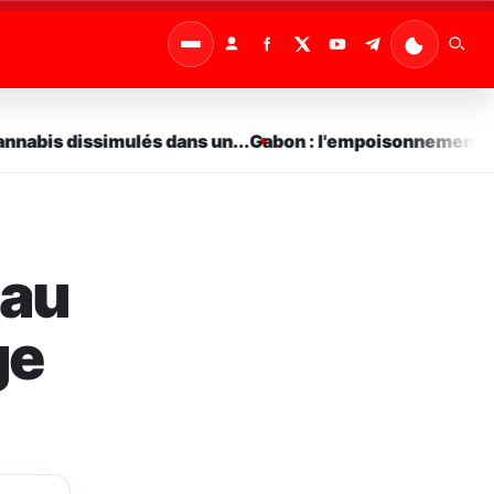
abis dissimulés dans un...
Gabon : l'empoisonnement comm
 au
ge