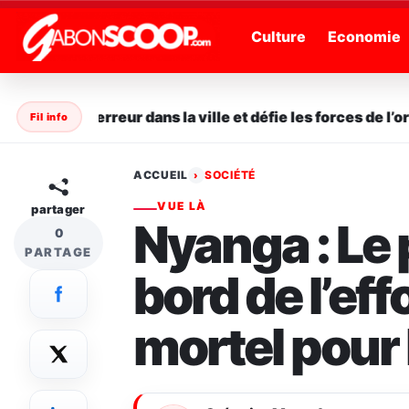
" />
Culture
Economie
sème la terreur dans la ville et défie les forces de l’ordr
Fil info
ACCUEIL
SOCIÉTÉ
›
VUE LÀ
partager
Nyanga : Le 
0
PARTAGE
bord de l’ef
mortel pour 