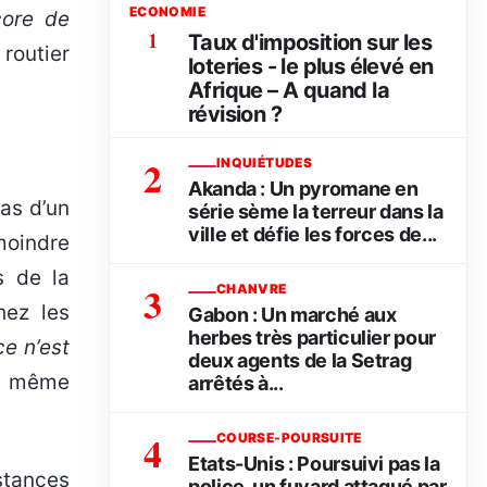
ECONOMIE
core de
1
Taux d'imposition sur les
 routier
loteries - le plus élevé en
Afrique – A quand la
révision ?
2
INQUIÉTUDES
Akanda : Un pyromane en
as d’un
série sème la terreur dans la
ville et défie les forces de...
moindre
s de la
3
CHANVRE
hez les
Gabon : Un marché aux
herbes très particulier pour
 ce n’est
deux agents de la Setrag
le même
arrêtés à...
4
COURSE-POURSUITE
Etats-Unis : Poursuivi pas la
stances
police, un fuyard attaqué par