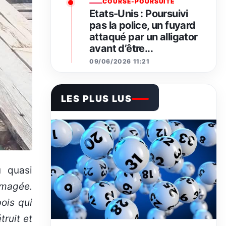
COURSE-POURSUITE
Etats-Unis : Poursuivi
pas la police, un fuyard
attaqué par un alligator
avant d’être...
09/06/2026 11:21
LES PLUS LUS
u quasi
mmagée.
ois qui
truit et