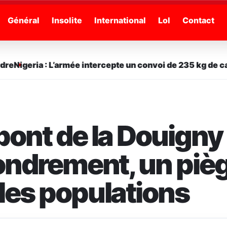
Général
Insolite
International
Lol
Contact
e
Nigeria : L’armée intercepte un convoi de 235 kg de cann
pont de la Douigny
fondrement, un piè
les populations