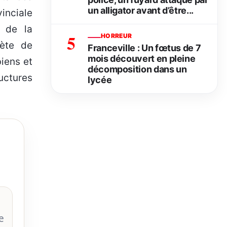
un alligator avant d’être...
vinciale
r de la
5
HORREUR
lète de
Franceville : Un fœtus de 7
mois découvert en pleine
biens et
décomposition dans un
uctures
lycée
e