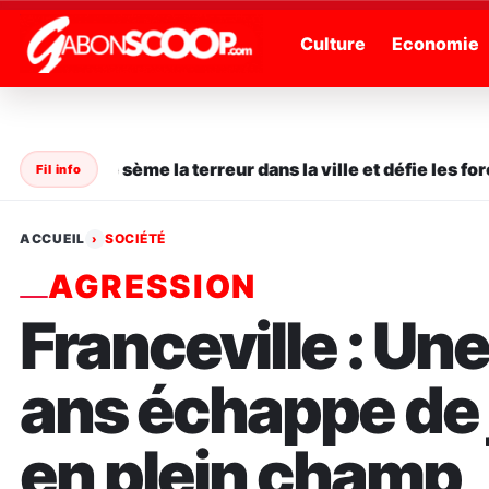
" />
Culture
Economie
 en série sème la terreur dans la ville et défie les forces
Fil info
ACCUEIL
SOCIÉTÉ
›
AGRESSION
Franceville : Un
ans échappe de j
en plein champ