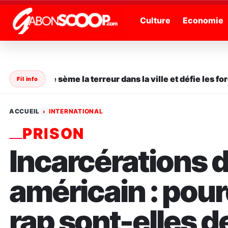
" />
Culture
Economie
 en série sème la terreur dans la ville et défie les forces
Fil info
ACCUEIL
INTERNATIONAL
›
PRISON
Incarcérations 
américain : pour
rap sont-elles d