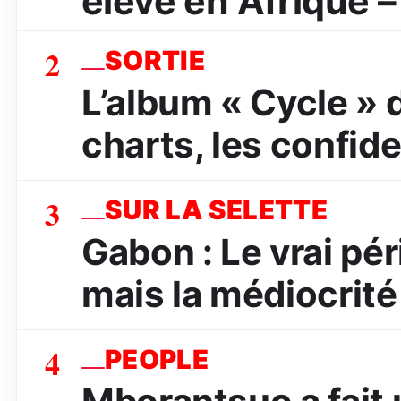
élevé en Afrique –
2
SORTIE
L’album « Cycle » 
charts, les confide
3
SUR LA SELETTE
Gabon : Le vrai péri
mais la médiocrité
4
PEOPLE