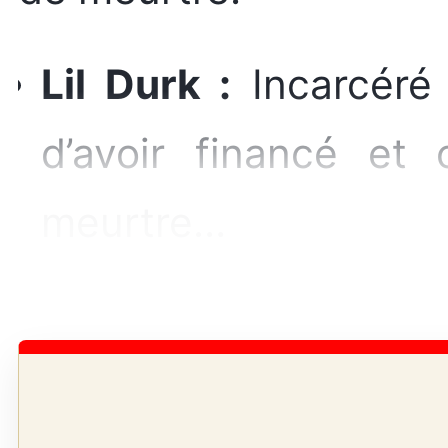
Lil Durk :
Incarcéré 
d’avoir financé et
meurtre…