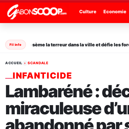
" />
Culture
Economie
 en série sème la terreur dans la ville et défie les forces
Fil info
ACCUEIL
SCANDALE
›
INFANTICIDE
Lambaréné : dé
miraculeuse d’
abandonné par 