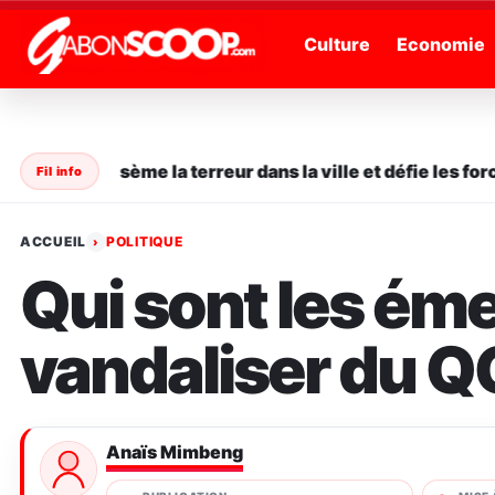
" />
Culture
Economie
en série sème la terreur dans la ville et défie les forces 
Fil info
ACCUEIL
POLITIQUE
›
Qui sont les éme
vandaliser du Q
Anaïs Mimbeng