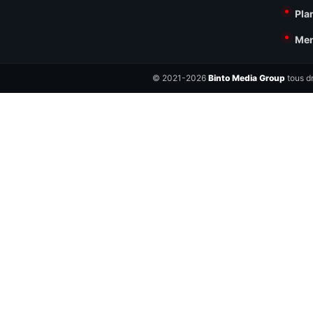
Pla
Men
© 2021-2026
Binto Media Group
tous dr