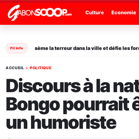
" />
Culture
Economie
 en série sème la terreur dans la ville et défie les forces
Fil info
ACCUEIL
POLITIQUE
›
Discours à la nat
Bongo pourrait 
un humoriste