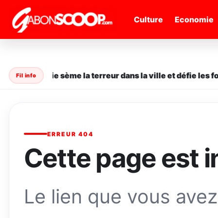
" />
Culture
Economie
ne en série sème la terreur dans la ville et défie les forc
Fil info
ERREUR 404
Cette page est i
Le lien que vous avez 