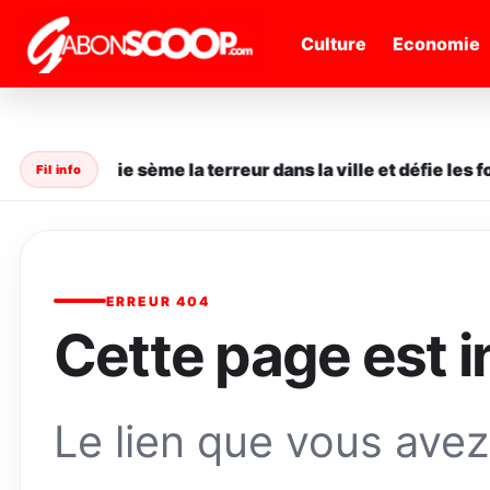
" />
Culture
Economie
ane en série sème la terreur dans la ville et défie les for
Fil info
ERREUR 404
Cette page est i
Le lien que vous avez 