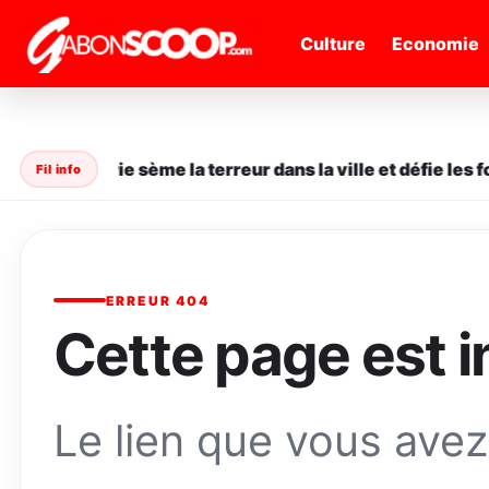
" />
Culture
Economie
ne en série sème la terreur dans la ville et défie les forc
Fil info
ERREUR 404
Cette page est i
Le lien que vous avez 