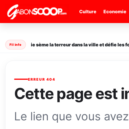
" />
Culture
Economie
ane en série sème la terreur dans la ville et défie les for
Fil info
ERREUR 404
Cette page est i
Le lien que vous avez 