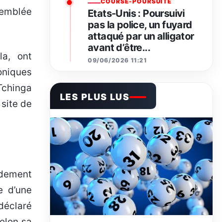
COURSE-POURSUITE
’emblée
Etats-Unis : Poursuivi
pas la police, un fuyard
attaqué par un alligator
avant d’être...
la, ont
09/06/2026 11:21
oniques
Tchinga
LES PLUS LUS
site de
idement
e d’une
déclaré
elon sa