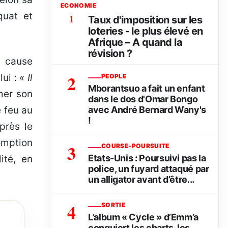
ECONOMIE
quat et
1
Taux d'imposition sur les
loteries - le plus élevé en
Afrique – A quand la
révision ?
n cause
2
lui :
« Il
PEOPLE
Mborantsuo a fait un enfant
rmer son
dans le dos d'Omar Bongo
avec André Bernard Wany's
e feu au
!
près le
omption
3
COURSE-POURSUITE
Etats-Unis : Poursuivi pas la
ité, en
police, un fuyard attaqué par
un alligator avant d’être...
4
SORTIE
L’album « Cycle » d’Emm’a
conquiert les charts, les