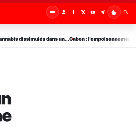
abis dissimulés dans un...
Gabon : l'empoisonnement comm
un
ne