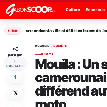
" />
Culture
Economie
ème la terreur dans la ville et défie les forces de l’ordr
Fil info
ACCUEIL
SOCIÉTÉ
›
DRAME
partager
Mouila : Un
0
PARTAGE
camerounais
différend au
moto