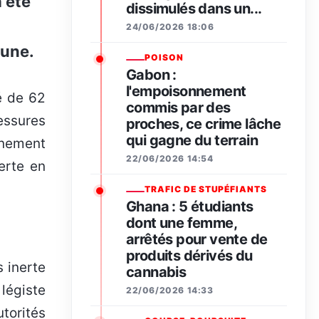
a été
dissimulés dans un...
24/06/2026 18:06
mune.
POISON
Gabon :
l'empoisonnement
commis par des
essures
proches, ce crime lâche
qui gagne du terrain
nnement
22/06/2026 14:54
erte en
TRAFIC DE STUPÉFIANTS
Ghana : 5 étudiants
dont une femme,
arrêtés pour vente de
produits dérivés du
s inerte
cannabis
légiste
22/06/2026 14:33
torités