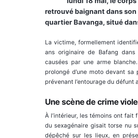
lundi 18 mai, le corp
retrouvé baignant dans son 
quartier Bavanga, situé da
La victime, formellement identifiée comme étant Joseph Djeukam, un homme âgé de 62
ans originaire de Bafang dans 
causées par une arme blanche. 
prolongé d’une moto devant sa por
prévenant l’entourage du défunt av
Une scène de crime viole
À l’intérieur, les témoins ont fai
du sexagénaire gisait torse nu s
dépêché sur les lieux, en prése