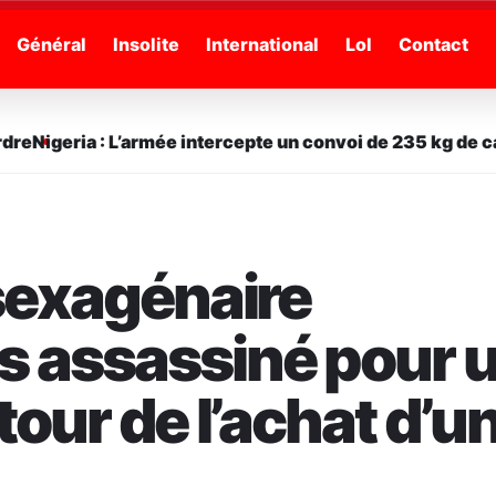
Général
Insolite
International
Lol
Contact
e
Nigeria : L’armée intercepte un convoi de 235 kg de cann
 sexagénaire
 assassiné pour 
tour de l’achat d’u