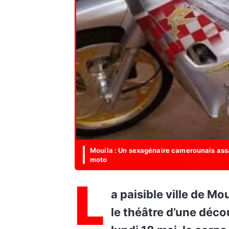
Mouila : Un sexagénaire camerounais assa
moto
L
a paisible ville de Mouila, chef-lieu de la province de la Ngounié, a été
le théâtre d’une déc