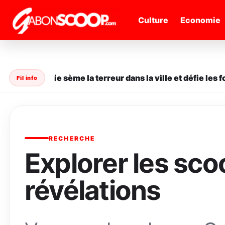
" />
Culture
Economie
ane en série sème la terreur dans la ville et défie les for
Fil info
RECHERCHE
Explorer les sco
révélations