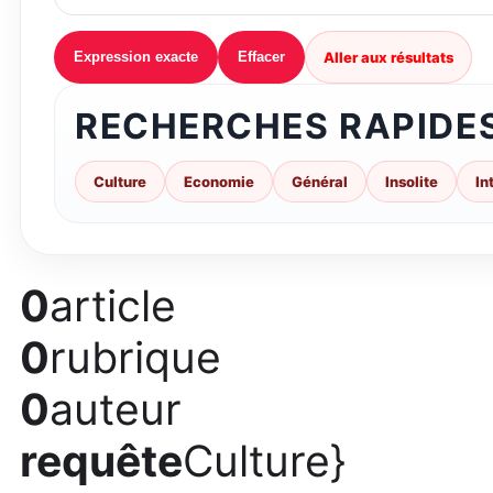
Aller aux résultats
Expression exacte
Effacer
RECHERCHES RAPIDE
Culture
Economie
Général
Insolite
In
0
article
0
rubrique
0
auteur
requête
Culture}