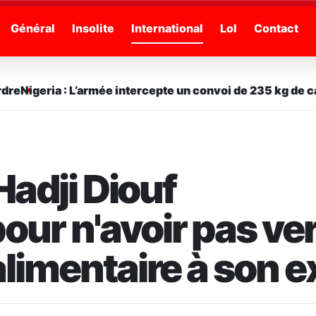
Général
Insolite
International
Lol
Contact
Nigeria : L’armée intercepte un convoi de 235 kg de cann
Hadji Diouf
ur n'avoir pas ve
limentaire à son e