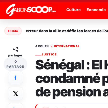
" />
Culture
Economie
ème la terreur dans la ville et défie les forces de l’ordre
Fil info
ACCUEIL
INTERNATIONAL
›
JUSTICE
partager
Sénégal : El 
0
PARTAGE
condamné po
de pension a