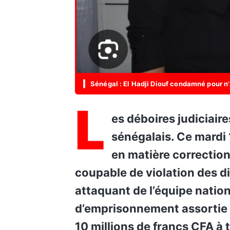
Sénégal : El Hadji Diouf condamné pour n'
L
es déboires judiciaires rattrapent l’ancienne gloire du football
sénégalais. Ce mardi 
en matière correction
coupable de violation des di
attaquant de l’équipe natio
d’emprisonnement assortie d
10 millions de francs CFA à