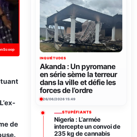
onScoop
INQUIÉTUDES
Akanda : Un pyromane
en série sème la terreur
atuant
dans la ville et défie les
forces de l’ordre
26/06/2026 15:49
L’ex-
STUPÉFIANTS
Nigeria : L’armée
mme de
intercepte un convoi de
235 kg de cannabis
ouse.