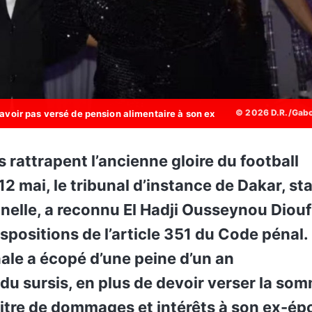
© 2026 D.R./Gab
avoir pas versé de pension alimentaire à son ex
12 mai, le tribunal d’instance de Dakar, st
nelle, a reconnu El Hadji Ousseynou Diouf
spositions de l’article 351 du Code pénal. 
nale a écopé d’une peine d’un an
u sursis, en plus de devoir verser la so
 titre de dommages et intérêts à son ex-ép