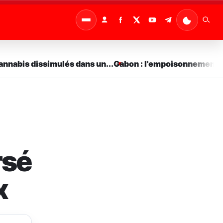
abis dissimulés dans un...
Gabon : l'empoisonnement commi
rsé
x