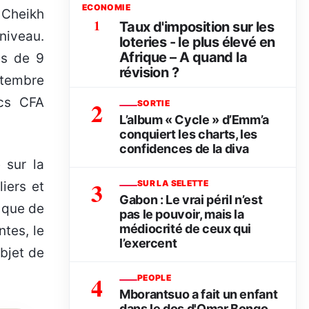
ECONOMIE
 Cheikh
1
Taux d'imposition sur les
niveau.
loteries - le plus élevé en
Afrique – A quand la
ès de 9
révision ?
ptembre
ncs CFA
2
SORTIE
L’album « Cycle » d’Emm’a
conquiert les charts, les
confidences de la diva
 sur la
3
SUR LA SELETTE
iers et
Gabon : Le vrai péril n’est
i que de
pas le pouvoir, mais la
médiocrité de ceux qui
ntes, le
l’exercent
objet de
4
PEOPLE
Mborantsuo a fait un enfant
dans le dos d'Omar Bongo