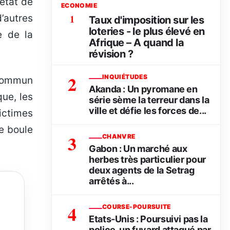
’état de
ECONOMIE
d’autres
1
Taux d'imposition sur les
loteries - le plus élevé en
e de la
Afrique – A quand la
révision ?
2
INQUIÉTUDES
 commun
Akanda : Un pyromane en
que, les
série sème la terreur dans la
ville et défie les forces de...
ictimes
e boule
3
CHANVRE
Gabon : Un marché aux
herbes très particulier pour
deux agents de la Setrag
arrêtés à...
4
COURSE-POURSUITE
Etats-Unis : Poursuivi pas la
police, un fuyard attaqué par