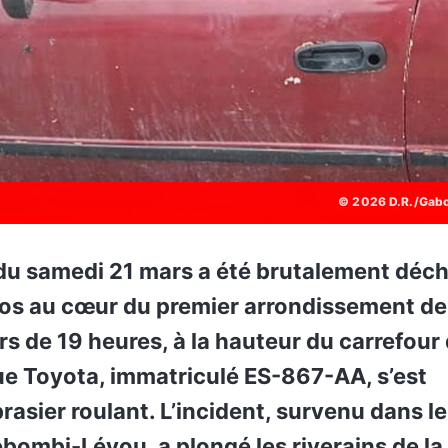
© 2026 D.R./Gab
os au cœur du premier arrondissement de
 de 19 heures, à la hauteur du carrefour 
ue Toyota, immatriculé ES-867-AA, s’est
rasier roulant. L’incident, survenu dans le
ébombi-Léyou, a plongé les riverains de la