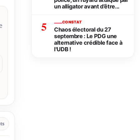
un alligator avant d’être...
5
CONSTAT
e
Chaos électoral du 27
septembre : Le PDG une
alternative crédible face à
l'UDB !
ts