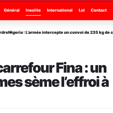
Général
Insolite
International
Lol
Contact
e
Nigeria : L’armée intercepte un convoi de 235 kg de cann
arrefour Fina : un
mes sème l’effroi à