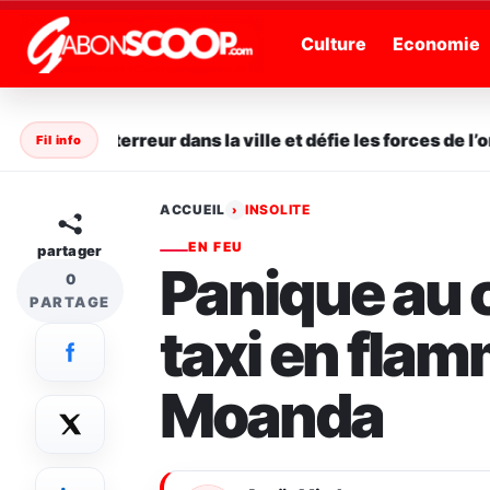
" />
Culture
Economie
sème la terreur dans la ville et défie les forces de l’ordr
Fil info
ACCUEIL
INSOLITE
›
EN FEU
partager
Panique au c
0
PARTAGE
taxi en flam
Moanda