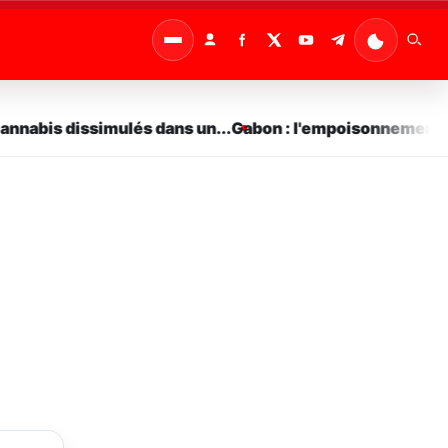
abis dissimulés dans un...
Gabon : l'empoisonnement comm