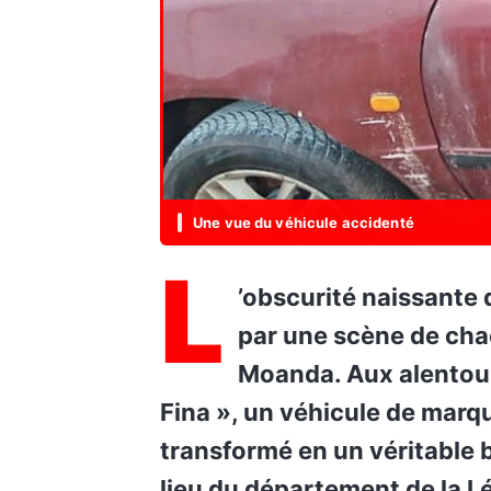
Une vue du véhicule accidenté
L
’obscurité naissante du samedi 21 mars a été brutalement déchirée
par une scène de cha
Moanda. Aux alentours
Fina », un véhicule de marq
transformé en un véritable b
lieu du département de la L