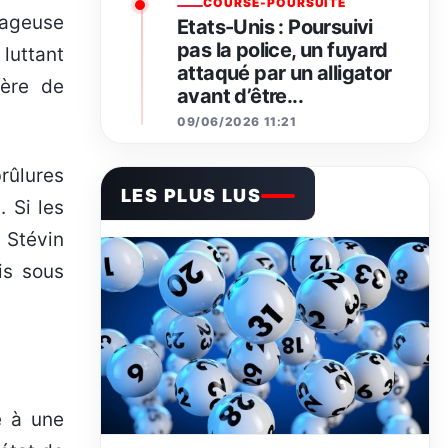
COURSE-POURSUITE
urageuse
Etats-Unis : Poursuivi
pas la police, un fuyard
luttant
attaqué par un alligator
ière de
avant d’être...
09/06/2026 11:21
brûlures
LES PLUS LUS
 Si les
 Stévin
is sous
e à une