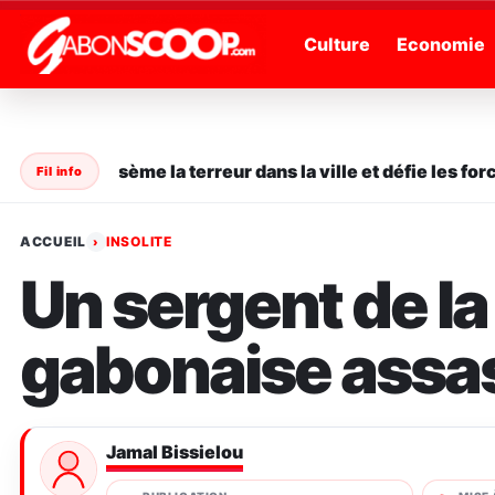
" />
Culture
Economie
 série sème la terreur dans la ville et défie les forces d
Fil info
ACCUEIL
INSOLITE
›
Un sergent de la
gabonaise assa
Jamal Bissielou