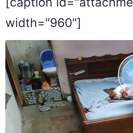
[caption id="attachme
width="960"]