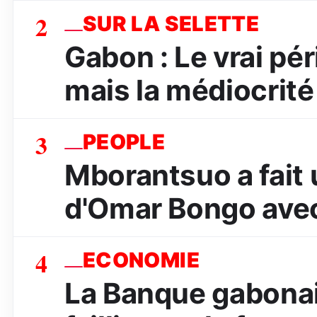
2
SUR LA SELETTE
Gabon : Le vrai péri
mais la médiocrité
3
PEOPLE
Mborantsuo a fait 
d'Omar Bongo avec
4
ECONOMIE
La Banque gabona