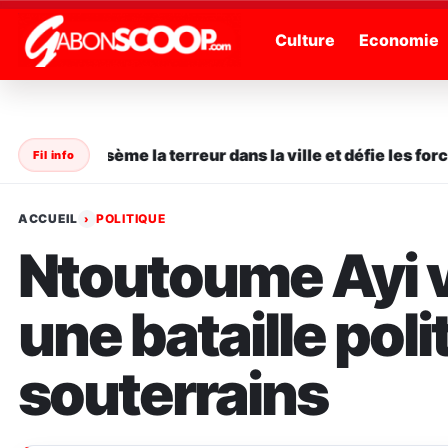
" />
Culture
Economie
en série sème la terreur dans la ville et défie les forces 
Fil info
ACCUEIL
POLITIQUE
›
Ntoutoume Ayi 
une bataille pol
souterrains