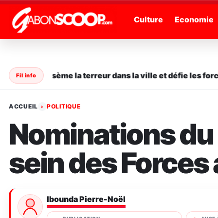
" />
Culture
Economie
 en série sème la terreur dans la ville et défie les forces
Fil info
ACCUEIL
POLITIQUE
›
Nominations du 
sein des Forces
Ibounda Pierre-Noël