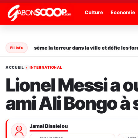
" />
Culture
Economie
 en série sème la terreur dans la ville et défie les forces
Fil info
ACCUEIL
INTERNATIONAL
›
Lionel Messi a ou
ami Ali Bongo à 
Jamal Bissielou