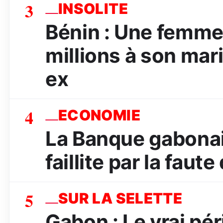
3
INSOLITE
Bénin : Une femme
millions à son mar
ex
4
ECONOMIE
La Banque gabona
faillite par la faut
5
SUR LA SELETTE
Gabon : Le vrai péri