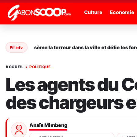
" />
Culture
Economie
n série sème la terreur dans la ville et défie les forces 
Fil info
ACCUEIL
POLITIQUE
›
Les agents du C
des chargeurs en
Anaïs Mimbeng