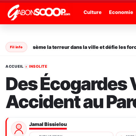
" />
Culture
Economie
en série sème la terreur dans la ville et défie les forces 
Fil info
ACCUEIL
INSOLITE
›
Des Écogardes V
Accident au Par
Jamal Bissielou