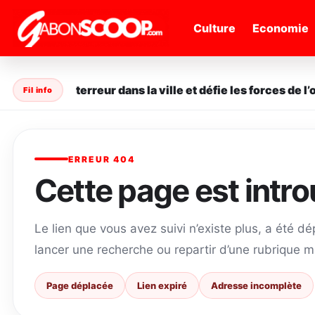
" />
Culture
Economie
e sème la terreur dans la ville et défie les forces de l’or
Fil info
ERREUR 404
Cette page est intr
Le lien que vous avez suivi n’existe plus, a été d
lancer une recherche ou repartir d’une rubrique m
Page déplacée
Lien expiré
Adresse incomplète