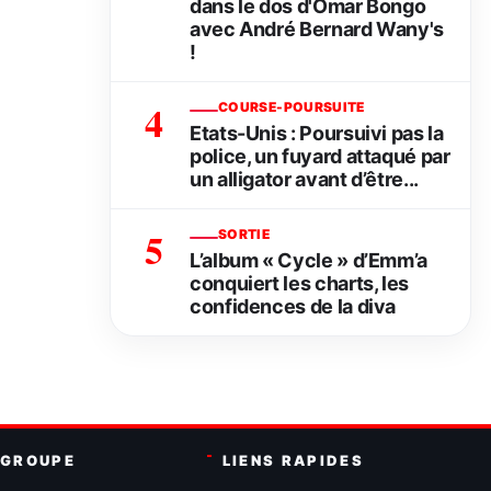
dans le dos d'Omar Bongo
avec André Bernard Wany's
!
4
COURSE-POURSUITE
Etats-Unis : Poursuivi pas la
police, un fuyard attaqué par
un alligator avant d’être...
5
SORTIE
L’album « Cycle » d’Emm’a
conquiert les charts, les
confidences de la diva
 GROUPE
LIENS RAPIDES