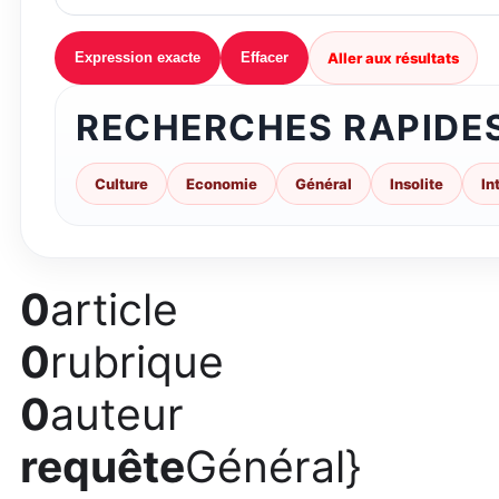
Aller aux résultats
Expression exacte
Effacer
RECHERCHES RAPIDE
Culture
Economie
Général
Insolite
In
0
article
0
rubrique
0
auteur
requête
Général}