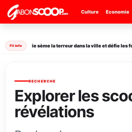
" />
Culture
Economie
ane en série sème la terreur dans la ville et défie les for
Fil info
RECHERCHE
Explorer les sco
révélations