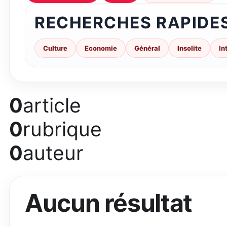
RECHERCHES RAPIDE
Culture
Economie
Général
Insolite
In
0
article
0
rubrique
0
auteur
Aucun résultat